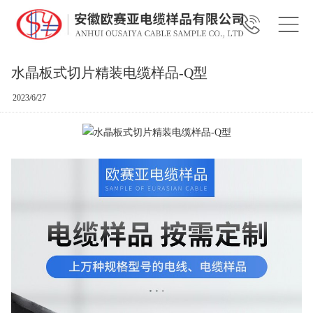
水晶板式切片精装电缆样品-Q型
2023/6/27